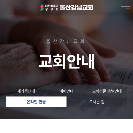
울산강남교회
교회안내
새가족안내
예배안내
교회건물 층별안내
온라인 헌금
오시는 길