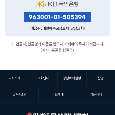
교회소개
교회안내
강남예배실황
찬양
양육/선교
다음세대
커뮤니티